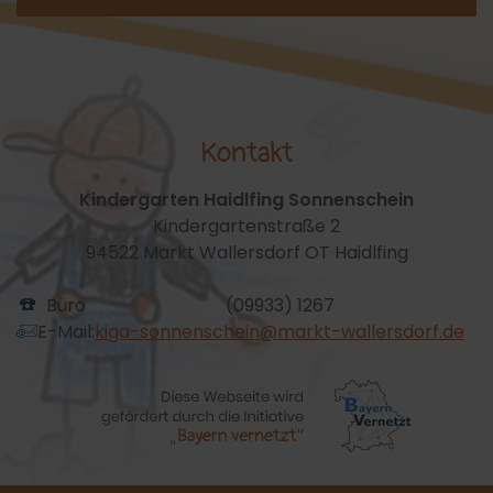
Kontakt
Kindergarten Haidlfing Sonnenschein
Kindergartenstraße 2
94522 Markt Wallersdorf OT Haidlfing
Büro
(09933) 1267
E-Mail:
kiga-sonnenschein@markt-wallersdorf.de